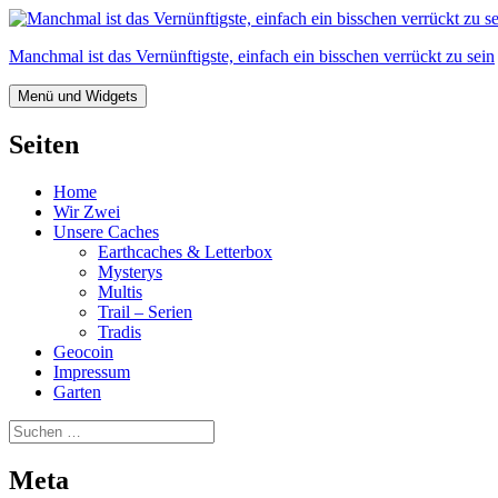
Zum
Inhalt
Manchmal ist das Vernünftigste, einfach ein bisschen verrückt zu sein
springen
Menü und Widgets
Seiten
Home
Wir Zwei
Unsere Caches
Earthcaches & Letterbox
Mysterys
Multis
Trail – Serien
Tradis
Geocoin
Impressum
Garten
Suchen
nach:
Meta