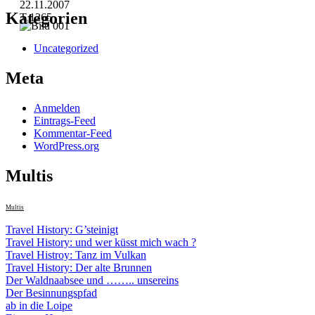
Kategorien
Uncategorized
Meta
Anmelden
Eintrags-Feed
Kommentar-Feed
WordPress.org
Multis
Multis
Travel History: G’steinigt
Travel History: und wer küsst mich wach ?
Travel Histroy: Tanz im Vulkan
Travel History: Der alte Brunnen
Der Waldnaabsee und …….. unsereins
Der Besinnungspfad
ab in die Loipe